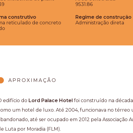
39
9531.86
ma construtivo
Regime de construção
ma reticulado de concreto
Administração direta
do
APROXIMAÇÃO
 edifício do
Lord Palace Hotel
foi construído na década
como um hotel de luxo. Até 2004, funcionava no térreo um
abandonado, até ser ocupado em 2012 pela Associação Am
de Luta por Moradia (FLM).