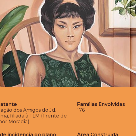
ratante
Famílias Envolvidas
iação dos Amigos do Jd.
176
ma, filiada à FLM (Frente de
por Moradia)
de incidência do plano
Área Construída