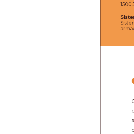
1500.
Siste
Siste
arma
O